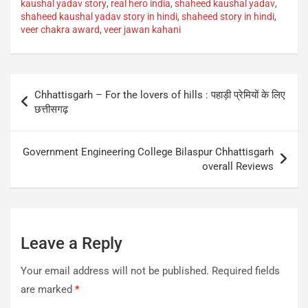
kaushal yadav story
,
real hero india
,
shaheed kaushal yadav
,
shaheed kaushal yadav story in hindi
,
shaheed story in hindi
,
veer chakra award
,
veer jawan kahani
Post
Chhattisgarh – For the lovers of hills : पहाड़ी प्रेमियों के लिए
navigation
छत्तीसगढ़
Government Engineering College Bilaspur Chhattisgarh
overall Reviews
Leave a Reply
Your email address will not be published.
Required fields
are marked
*