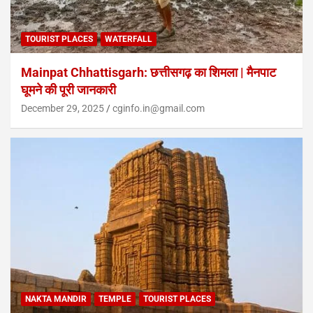
TOURIST PLACES
WATERFALL
Mainpat Chhattisgarh: छत्तीसगढ़ का शिमला | मैनपाट
घूमने की पूरी जानकारी
December 29, 2025
cginfo.in@gmail.com
NAKTA MANDIR
TEMPLE
TOURIST PLACES