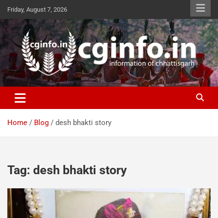
Skip
Friday, August 7, 2026
to
content
cginfo.in
information of Chhattisgarh
Home
Blog
desh bhakti story
Tag:
desh bhakti story