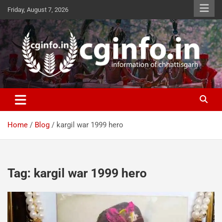
Skip
Friday, August 7, 2026
to
content
cginfo.in
information of Chhattisgarh
Home
Blog
kargil war 1999 hero
Tag:
kargil war 1999 hero