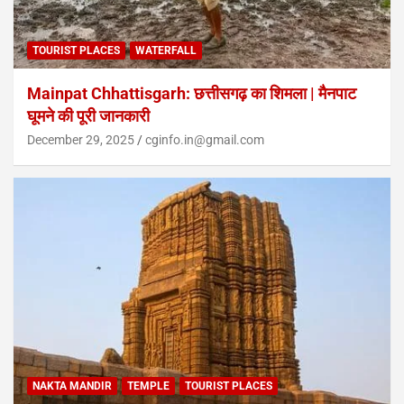
TOURIST PLACES
WATERFALL
Mainpat Chhattisgarh: छत्तीसगढ़ का शिमला | मैनपाट
घूमने की पूरी जानकारी
December 29, 2025
cginfo.in@gmail.com
NAKTA MANDIR
TEMPLE
TOURIST PLACES