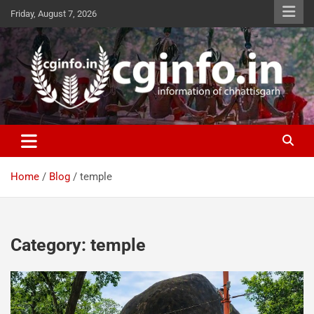
Skip
Friday, August 7, 2026
to
content
cginfo.in
information of Chhattisgarh
Home
Blog
temple
Category:
temple