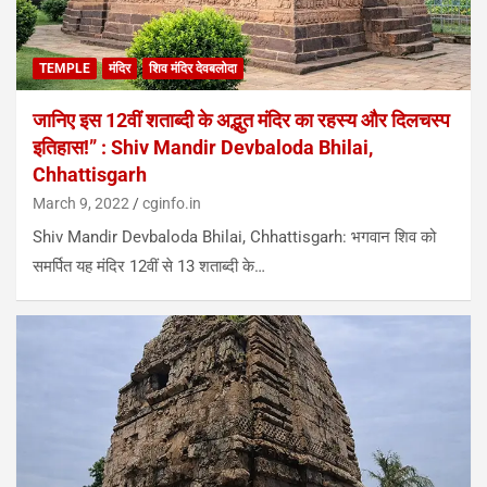
TEMPLE
मंदिर
शिव मंदिर देवबलोदा
जानिए इस 12वीं शताब्दी के अद्भुत मंदिर का रहस्य और दिलचस्प
इतिहास!” : Shiv Mandir Devbaloda Bhilai,
Chhattisgarh
March 9, 2022
cginfo.in
Shiv Mandir Devbaloda Bhilai, Chhattisgarh: भगवान शिव को
समर्पित यह मंदिर 12वीं से 13 शताब्दी के…