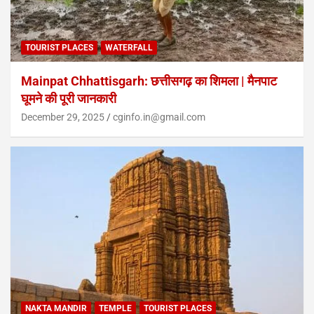
TOURIST PLACES
WATERFALL
Mainpat Chhattisgarh: छत्तीसगढ़ का शिमला | मैनपाट
घूमने की पूरी जानकारी
December 29, 2025
cginfo.in@gmail.com
NAKTA MANDIR
TEMPLE
TOURIST PLACES