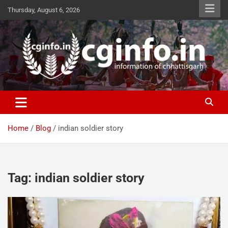
Skip
Thursday, August 6, 2026
to
content
cginfo.in
information of Chhattisgarh
Home
Blog
indian soldier story
Tag:
indian soldier story