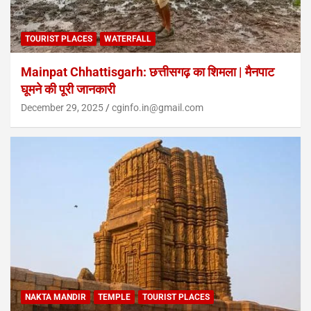
TOURIST PLACES
WATERFALL
Mainpat Chhattisgarh: छत्तीसगढ़ का शिमला | मैनपाट
घूमने की पूरी जानकारी
December 29, 2025
cginfo.in@gmail.com
NAKTA MANDIR
TEMPLE
TOURIST PLACES