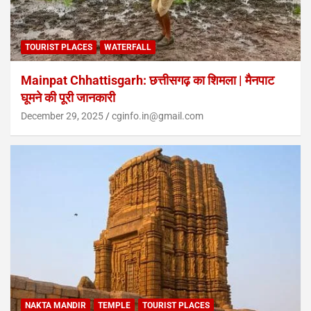
TOURIST PLACES
WATERFALL
Mainpat Chhattisgarh: छत्तीसगढ़ का शिमला | मैनपाट
घूमने की पूरी जानकारी
December 29, 2025
cginfo.in@gmail.com
NAKTA MANDIR
TEMPLE
TOURIST PLACES