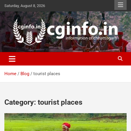
Skip
Saturday, August 8, 2026
to
content
cginfo.in
information of Chhattisgarh
Home
Blog
tourist places
Category:
tourist places