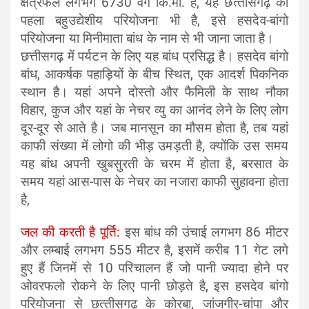
क्षेत्रफल लगभग 6730 वर्ग कि.मी. है, यह छत्‍तीसगढ़ का
पहला बहुउद्येशीय परियोजना भी है, इसे हसदेव-बांगो
परियोजना या मिनीमाता बांध के नाम से भी जाना जाता है।
छत्तीसगढ़ में पर्यटन के लिए यह बांध प्रसिद्ध है। हसदेव बांगो
बांध, आकर्षक पहाड़ियों के बीच स्थित, एक आदर्श पिकनिक
स्थान है। यहां अपने दोस्‍तो और फैमिली के साथ नौका
विहार, कुज और यहां के नेचर व्‍यु का आनंद लेने के लिए लोग
दूर-दूर से आते है।
जब मानसून का मौसम होता है, तब यहां
काफी संख्‍या में लोगो की भीड़ उमड़ती है, क्‍योंकि उस समय
यह बांध अपनी खुबसुरती के चरम में होता है, बरसात के
समय यहां आस-पास के नेचर का नजारा काफी सुहावना होता
है,
जल की करती है पूर्ति:
इस बांध की उंचाई लगभग 86 मीटर
और लम्‍बाई लगभग 555 मीटर है, इसमें करीब 11 गेट लगे
हुए हैं जिनमें से 10 परिचालन हैं जो पानी ज्‍यादा होने पर
ओवरफलो रोकने के लिए पानी छोड़ते है, इस हसदेव बांगो
परियोजना से छत्‍तीसगढ़ के कोरबा, जांजगीर-चांपा और