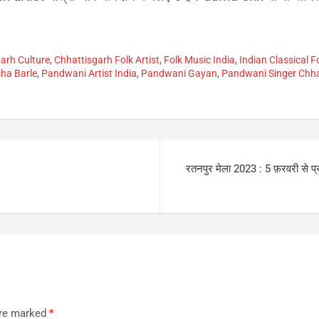
arh Culture
,
Chhattisgarh Folk Artist
,
Folk Music India
,
Indian Classical F
ha Barle
,
Pandwani Artist India
,
Pandwani Gayan
,
Pandwani Singer Chha
रतनपुर मेला 2023 : 5 फ़रवरी से प्रार
are marked
*