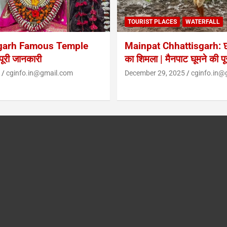
TOURIST PLACES
WATERFALL
garh Famous Temple
Mainpat Chhattisgarh: छत
ूरी जानकारी
का शिमला | मैनपाट घूमने की प
cginfo.in@gmail.com
December 29, 2025
cginfo.in@