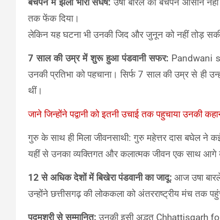
बचपन में झेला भारी संघर्ष:
उषा बारले का बचपन आसान नहीं थ
तक फेंक दिया।
लेकिन यह घटना भी उनकी जिद और जुनून को नहीं तोड़ स
7 साल की उम्र में शुरू हुआ पंडवानी सफर:
Pandwani sin
उनकी प्रतिभा को पहचाना।
सिर्फ 7 साल की उम्र से ही उन्
थीं।
जाने जिन्होंने पद्वानी को इतनी उचाई तक पहुचाया उनकी कह
गुरु के साथ ही मिला जीवनसाथी: गुरु महेत्तर दास बघेल ने
यहीं से उनका व्यक्तिगत और कलात्मक जीवन एक साथ आगे 
12 से अधिक देशों में बिखेरा पंडवानी का जादू:
आज उषा बारले 1
उन्होंने छत्तीसगढ़ की लोककला को अंतरराष्ट्रीय मंच तक पह
पद्मश्री से सम्मानित:
उनकी इसी अद्भुत Chhattisgarh folk