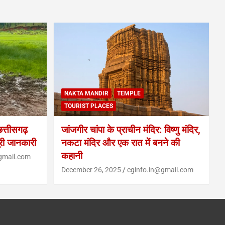
NAKTA MANDIR
TEMPLE
TOURIST PLACES
्तीसगढ़
जांजगीर चांपा के प्राचीन मंदिर: विष्णु मंदिर,
ूरी जानकारी
नकटा मंदिर और एक रात में बनने की
कहानी
gmail.com
December 26, 2025
cginfo.in@gmail.com