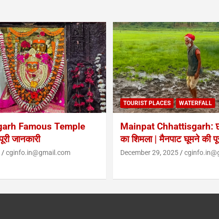
TOURIST PLACES
WATERFALL
garh Famous Temple
Mainpat Chhattisgarh: छत
ूरी जानकारी
का शिमला | मैनपाट घूमने की प
cginfo.in@gmail.com
December 29, 2025
cginfo.in@