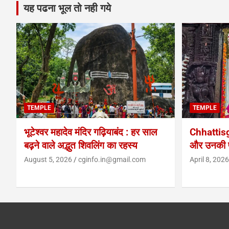
यह पढना भूल तो नही गये
TEMPLE
TEMPLE
भूटेश्वर महादेव मंदिर गढ़ियाबंद : हर साल
Chhattis
बढ़ने वाले अद्भुत शिवलिंग का रहस्य
और उनकी प
August 5, 2026
cginfo.in@gmail.com
April 8, 2026