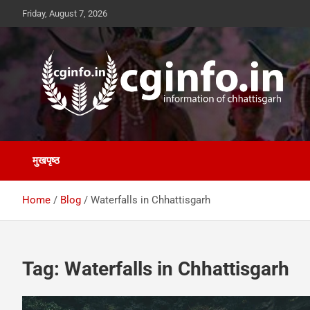
Skip
Friday, August 7, 2026
to
content
cginfo.in
information of Chhattisgarh
मुखपृष्ठ
Home
Blog
Waterfalls in Chhattisgarh
Tag:
Waterfalls in Chhattisgarh