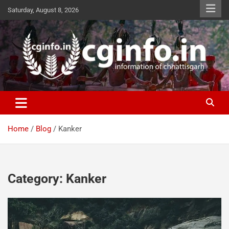
Skip
Saturday, August 8, 2026
to
content
cginfo.in
information of Chhattisgarh
Home
Blog
Kanker
Category:
Kanker