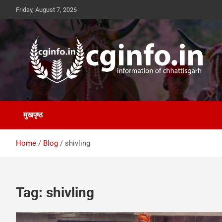
Skip
Friday, August 7, 2026
to
content
cginfo.in
information of Chhattisgarh
मुखपृष्ठ
Home
Blog
shivling
Tag:
shivling