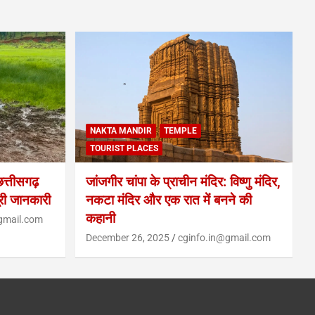
NAKTA MANDIR
TEMPLE
TOURIST PLACES
्तीसगढ़
जांजगीर चांपा के प्राचीन मंदिर: विष्णु मंदिर,
ूरी जानकारी
नकटा मंदिर और एक रात में बनने की
कहानी
gmail.com
December 26, 2025
cginfo.in@gmail.com