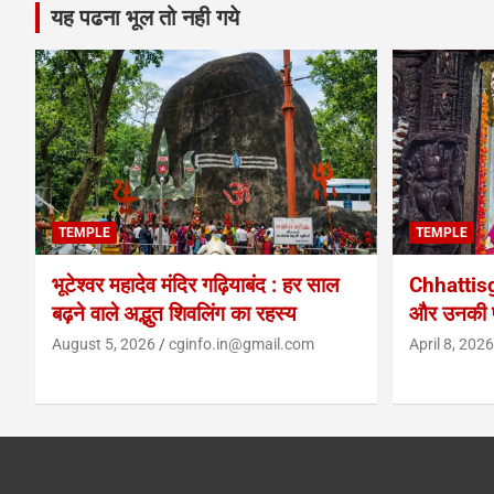
यह पढना भूल तो नही गये
TEMPLE
TEMPLE
भूटेश्वर महादेव मंदिर गढ़ियाबंद : हर साल
Chhattis
बढ़ने वाले अद्भुत शिवलिंग का रहस्य
और उनकी प
August 5, 2026
cginfo.in@gmail.com
April 8, 2026