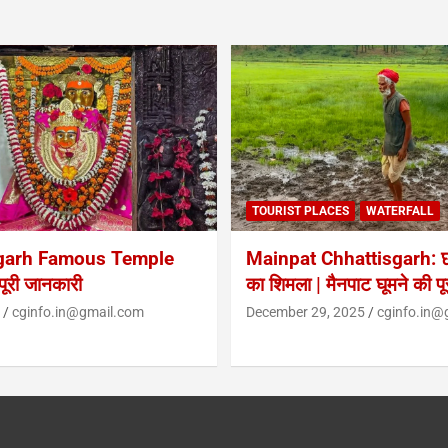
TOURIST PLACES
WATERFALL
garh Famous Temple
Mainpat Chhattisgarh: छत
ूरी जानकारी
का शिमला | मैनपाट घूमने की प
cginfo.in@gmail.com
December 29, 2025
cginfo.in@