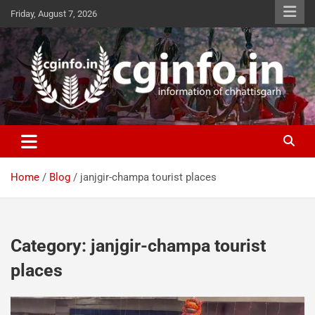
Skip
Friday, August 7, 2026
to
content
cginfo.in
information of Chhattisgarh
Home
Blog
janjgir-champa tourist places
Category:
janjgir-champa tourist
places