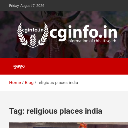
Skip
Friday, August 7, 2026
to
content
cginfo.in
information of Chhattisgarh
मुखपृष्ठ
Home
Blog
religious places india
Tag:
religious places india