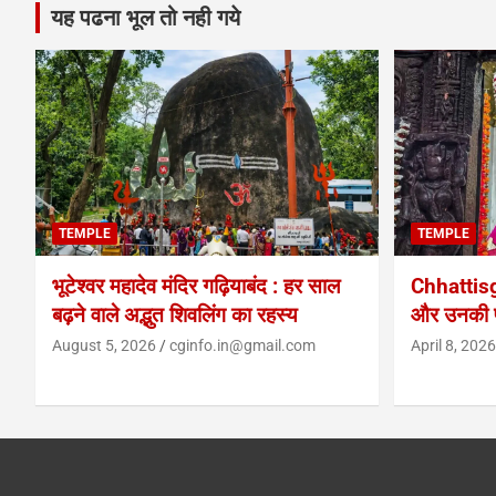
यह पढना भूल तो नही गये
TEMPLE
TEMPLE
भूटेश्वर महादेव मंदिर गढ़ियाबंद : हर साल
Chhattis
बढ़ने वाले अद्भुत शिवलिंग का रहस्य
और उनकी प
August 5, 2026
cginfo.in@gmail.com
April 8, 2026