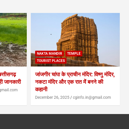
NAKTA MANDIR
TEMPLE
TOURIST PLACES
्तीसगढ़
जांजगीर चांपा के प्राचीन मंदिर: विष्णु मंदिर,
ूरी जानकारी
नकटा मंदिर और एक रात में बनने की
कहानी
gmail.com
December 26, 2025
cginfo.in@gmail.com