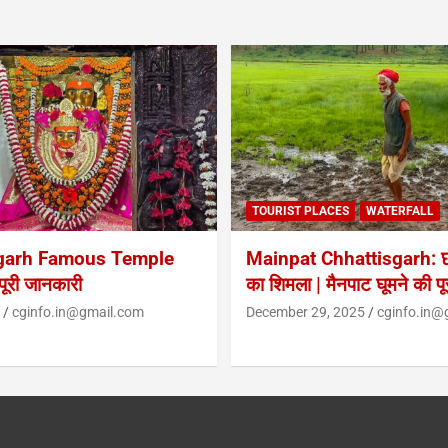
TOURIST PLACES
WATERFALL
garh Famous Temple
Mainpat Chhattisgarh: छत
ूरी जानकारी
का शिमला | मैनपाट घूमने की प
cginfo.in@gmail.com
December 29, 2025
cginfo.in@