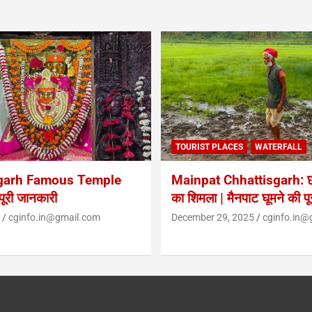
TOURIST PLACES
WATERFALL
garh Famous Temple
Mainpat Chhattisgarh: छत
ूरी जानकारी
का शिमला | मैनपाट घूमने की प
cginfo.in@gmail.com
December 29, 2025
cginfo.in@