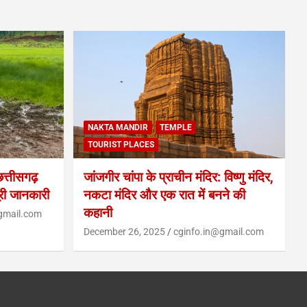
NAKTA MANDIR
TEMPLE
TOURIST PLACES
्तीसगढ़
जांजगीर चांपा के प्राचीन मंदिर: विष्णु मंदिर,
ूरी जानकारी
नकटा मंदिर और एक रात में बनने की
कहानी
gmail.com
December 26, 2025
cginfo.in@gmail.com