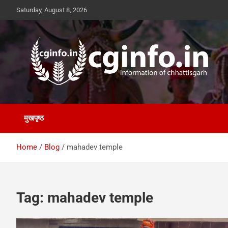
Skip
Saturday, August 8, 2026
to
content
cginfo.in
information of Chhattisgarh
मुखपृष्ठ
Home
Blog
mahadev temple
Tag:
mahadev temple