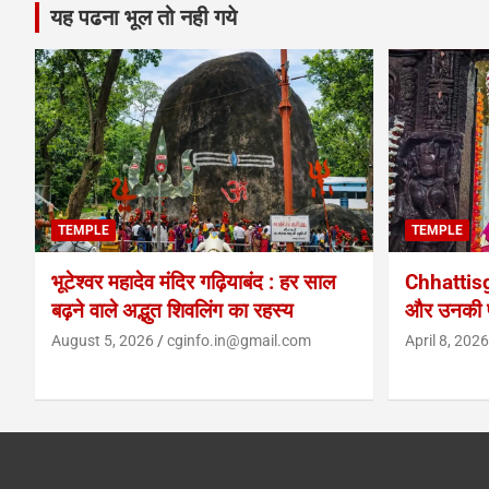
यह पढना भूल तो नही गये
TEMPLE
TEMPLE
भूटेश्वर महादेव मंदिर गढ़ियाबंद : हर साल
Chhattis
बढ़ने वाले अद्भुत शिवलिंग का रहस्य
और उनकी प
August 5, 2026
cginfo.in@gmail.com
April 8, 2026