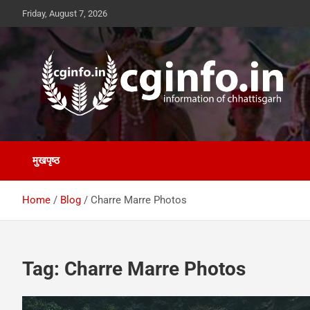
Skip
Friday, August 7, 2026
to
content
cginfo.in
information of Chhattisgarh
मुखपृष्ठ
Home
Blog
Charre Marre Photos
Tag:
Charre Marre Photos