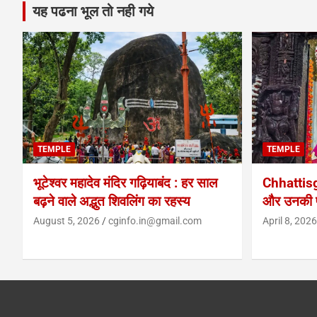
यह पढना भूल तो नही गये
TEMPLE
TEMPLE
भूटेश्वर महादेव मंदिर गढ़ियाबंद : हर साल
Chhattis
बढ़ने वाले अद्भुत शिवलिंग का रहस्य
और उनकी प
August 5, 2026
cginfo.in@gmail.com
April 8, 2026