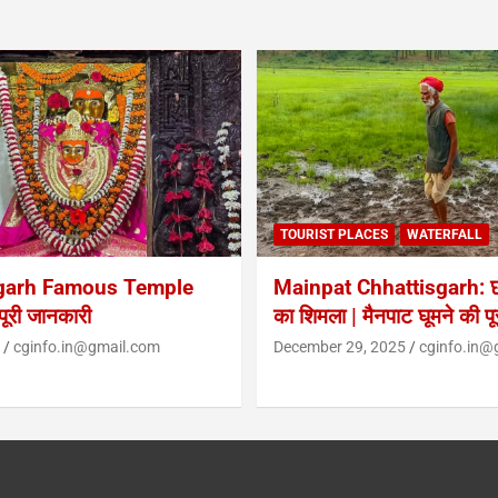
TOURIST PLACES
WATERFALL
garh Famous Temple
Mainpat Chhattisgarh: छत
ूरी जानकारी
का शिमला | मैनपाट घूमने की प
cginfo.in@gmail.com
December 29, 2025
cginfo.in@