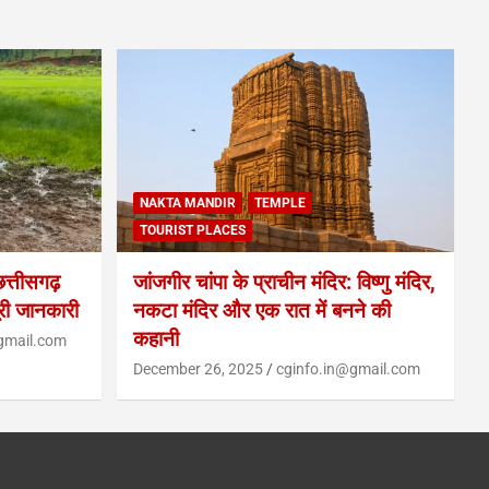
NAKTA MANDIR
TEMPLE
TOURIST PLACES
्तीसगढ़
जांजगीर चांपा के प्राचीन मंदिर: विष्णु मंदिर,
ूरी जानकारी
नकटा मंदिर और एक रात में बनने की
कहानी
gmail.com
December 26, 2025
cginfo.in@gmail.com