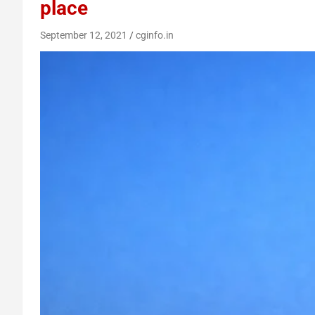
place
September 12, 2021
cginfo.in