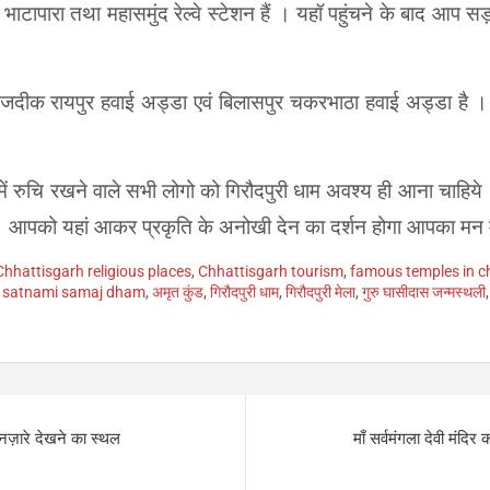
 भाटापारा तथा महासमुंद रेल्वे स्टेशन हैं । यहॉ पहुंचने के बाद आप स
नजदीक रायपुर हवाई अड्डा एवं बिलासपुर चकरभाठा हवाई अड्डा है ।
में रुचि रखने वाले सभी लोगो को गिरौदपुरी धाम अवश्य ही आना चाहिय
 है। आपको यहां आकर प्रकृति के अनोखी देन का दर्शन होगा आपका मन मं
Chhattisgarh religious places
,
Chhattisgarh tourism
,
famous temples in c
,
satnami samaj dham
,
अमृत कुंड
,
गिरौदपुरी धाम
,
गिरौदपुरी मेला
,
गुरु घासीदास जन्मस्थली
़ारे देखने का स्थल
माँ सर्वमंगला देवी मं