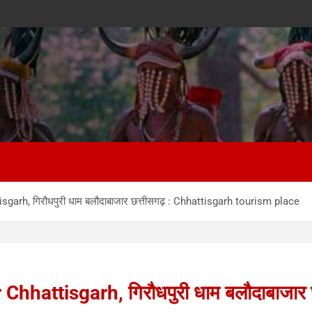
rh, गिरौधपुरी धाम बलौदाबाजार छत्तीसगढ़ : Chhattisgarh tourism place
attisgarh, गिरौधपुरी धाम बलौदाबाजार छ