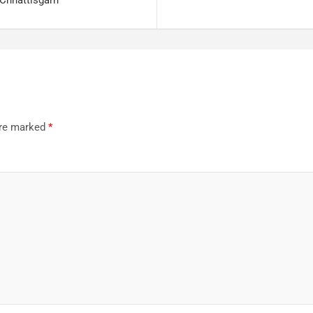
r Chhattisgarh
are marked
*