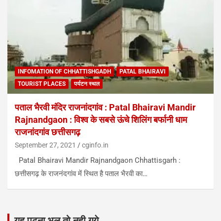
INFOMATION OF CHHATTISHGADH
PATAL BHAIRAVI
TOURIST PLACES
पर्यटन स्थल
पताल भैरवी मंदिर राजनांदगांव : Patal Bhairavi Mandir
Rajnandgaon : विश्व के सबसे ऊंचे शिलिंग बर्फानी धाम
राजनांदगांव छत्तीसगढ़
September 27, 2021
cginfo.in
Patal Bhairavi Mandir Rajnandgaon Chhattisgarh :
छत्तीसगढ़ के राजनंदगांव में स्थित है पताल भैरवी का…
यह पढना भूल तो नही गये