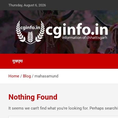
Skip
Thursday, August 6, 2026
to
content
cginfo.in
information of Chhattisgarh
मुखपृष्ठ
Home
Blog
mahasamund
Nothing Found
It seems we can’t find what you’re looking for. Perhaps searchi