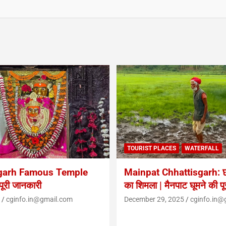
TOURIST PLACES
WATERFALL
garh Famous Temple
Mainpat Chhattisgarh: छत
ूरी जानकारी
का शिमला | मैनपाट घूमने की प
cginfo.in@gmail.com
December 29, 2025
cginfo.in@