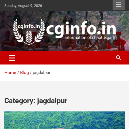
Skip
Sunday, August 9, 2026
to
content
cginfo.in
information of Chhattisgarh
Home
Blog
jagdalpur
Category:
jagdalpur