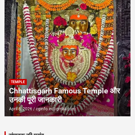
TOURIST PLACES
WATERFALL
Mainpat Chhattisgarh: छत्तीसगढ़ का
शिमला | मैनपाट घूमने की पूरी जानकारी
December 29, 2025
cginfo.in@gmail.com