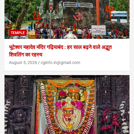
TEMPLE
भूटेश्वर महादेव मंदिर गढ़ियाबंद : हर साल बढ़ने वाले अद्भुत
शिवलिंग का रहस्य
August 5, 2026
cginfo.in@gmail.com