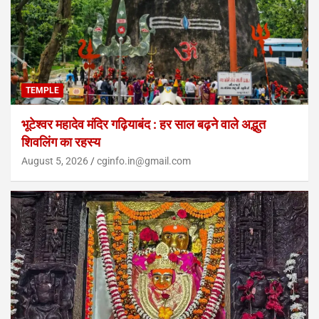
TEMPLE
भूटेश्वर महादेव मंदिर गढ़ियाबंद : हर साल बढ़ने वाले अद्भुत
शिवलिंग का रहस्य
August 5, 2026
cginfo.in@gmail.com