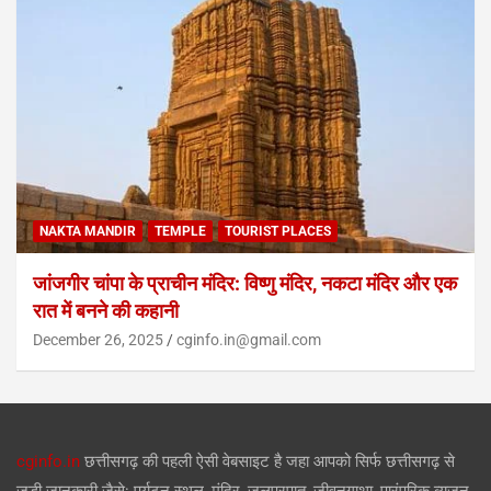
NAKTA MANDIR
TEMPLE
TOURIST PLACES
जांजगीर चांपा के प्राचीन मंदिर: विष्णु मंदिर, नकटा मंदिर और एक
रात में बनने की कहानी
December 26, 2025
cginfo.in@gmail.com
cginfo.in
छत्तीसगढ़ की पहली ऐसी वेबसाइट है जहा आपको सिर्फ छत्तीसगढ़ से
जुड़ी जानकारी जैसे: पर्यटन स्थल, मंदिर, जलप्रपात, जीवनगाथा, पारंपरिक व्यजन,