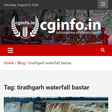
Skip
Saturday, August 8, 2026
to
content
cginfo.in
information of Chhattisgarh
Home
Blog
tirathgarh waterfall bastar
Tag:
tirathgarh waterfall bastar