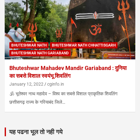
BHUTESHWAR NATH
BHUTESHWAR NATH CHHATTISGARH
BHUTESHWAR NATH GARIABAND
Bhuteshwar Mahadev Mandir Gariaband : दुनिया
का सबसे विशाल स्वयंभू शिवलिंग
January 12, 2022
cginfo.in
🕉️ भूतेश्वर नाथ महादेव – विश्व का सबसे विशाल प्राकृतिक शिवलिंग
छत्तीसगढ़ राज्य के गरियाबंद जिले…
यह पढना भूल तो नही गये