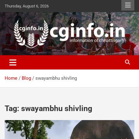
Skip
Thursday, August 6, 2026
to
content
cginfo.in
information of Chhattisgarh
Home
Blog
swayambhu shivling
Tag:
swayambhu shivling