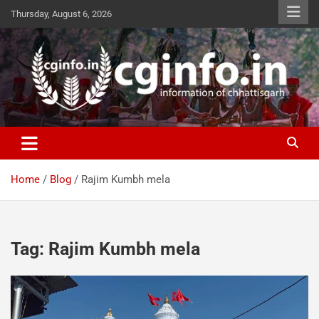
Skip
Thursday, August 6, 2026
to
content
cginfo.in
information of Chhattisgarh
Home
Blog
Rajim Kumbh mela
Tag:
Rajim Kumbh mela