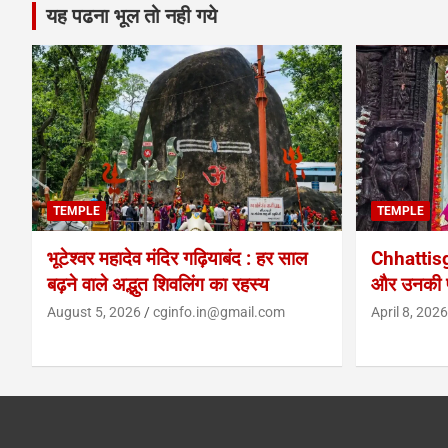
यह पढना भूल तो नही गये
TEMPLE
TEMPLE
भूटेश्वर महादेव मंदिर गढ़ियाबंद : हर साल
Chhattis
बढ़ने वाले अद्भुत शिवलिंग का रहस्य
और उनकी प
August 5, 2026
cginfo.in@gmail.com
April 8, 2026