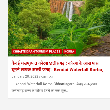
CHHATTISGARH TOURISM PLACES
KORBA
केंदई जलप्रपात कोरबा छत्तीसगढ़ : कोरबा के आस पास
घूमने लायक अच्छी जगह : Kendai Waterfall Korba,
January 28, 2022
cginfo.in
kendai Waterfall Korba Chhattisgarh: केंदई जलप्रपात
छत्तीसगढ़ राज्य के कोरबा जिले का एक बहुत…