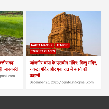
NAKTA MANDIR
TEMPLE
TOURIST PLACES
्तीसगढ़
जांजगीर चांपा के प्राचीन मंदिर: विष्णु मंदिर,
ूरी जानकारी
नकटा मंदिर और एक रात में बनने की
कहानी
gmail.com
December 26, 2025
cginfo.in@gmail.com