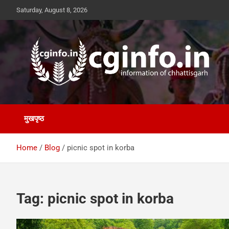
Skip
Saturday, August 8, 2026
to
content
cginfo.in
information of Chhattisgarh
मुखपृष्ठ
Home
Blog
picnic spot in korba
Tag:
picnic spot in korba