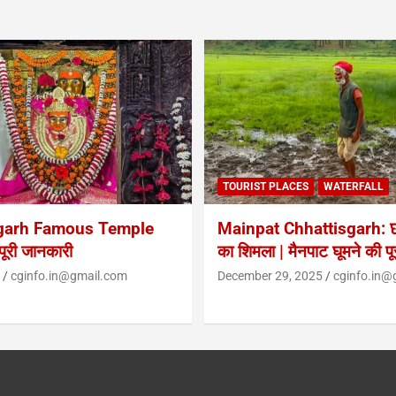
TOURIST PLACES
WATERFALL
garh Famous Temple
Mainpat Chhattisgarh: छत
ूरी जानकारी
का शिमला | मैनपाट घूमने की प
cginfo.in@gmail.com
December 29, 2025
cginfo.in@