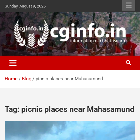
Skip
Sunday, August 9, 2026
to
content
cginfo.in
information of Chhattisgarh
Home
Blog
picnic places near Mahasamund
Tag:
picnic places near Mahasamund