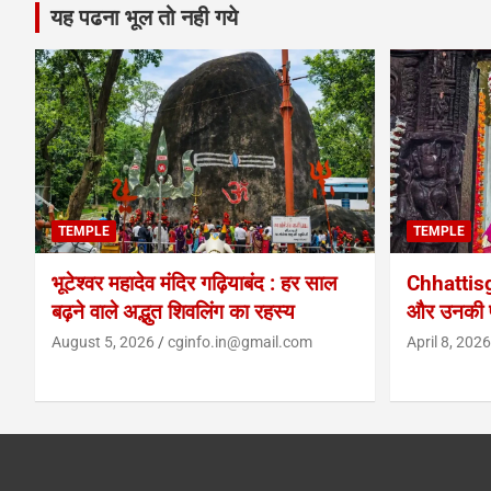
यह पढना भूल तो नही गये
TEMPLE
TEMPLE
भूटेश्वर महादेव मंदिर गढ़ियाबंद : हर साल
Chhattis
बढ़ने वाले अद्भुत शिवलिंग का रहस्य
और उनकी प
August 5, 2026
cginfo.in@gmail.com
April 8, 2026