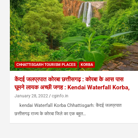
CHHATTISGARH TOURISM PLACES
KORBA
केंदई जलप्रपात कोरबा छत्तीसगढ़ : कोरबा के आस पास
घूमने लायक अच्छी जगह : Kendai Waterfall Korba,
January 28, 2022
cginfo.in
kendai Waterfall Korba Chhattisgarh: केंदई जलप्रपात
छत्तीसगढ़ राज्य के कोरबा जिले का एक बहुत…