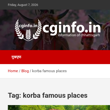
Skip
Friday, August 7, 2026
to
content
cginfo.in
information of Chhattisgarh
मुखपृष्ठ
Home
Blog
korba famous places
Tag:
korba famous places