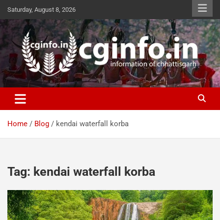
Skip
Saturday, August 8, 2026
to
content
cginfo.in
information of Chhattisgarh
Home
Blog
kendai waterfall korba
Tag:
kendai waterfall korba