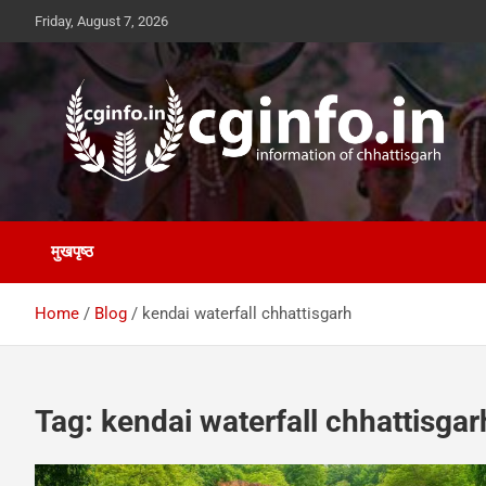
Skip
Friday, August 7, 2026
to
content
cginfo.in
information of Chhattisgarh
मुखपृष्ठ
Home
Blog
kendai waterfall chhattisgarh
Tag:
kendai waterfall chhattisgar