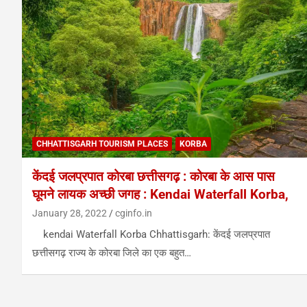
CHHATTISGARH TOURISM PLACES
KORBA
केंदई जलप्रपात कोरबा छत्तीसगढ़ : कोरबा के आस पास
घूमने लायक अच्छी जगह : Kendai Waterfall Korba,
January 28, 2022
cginfo.in
kendai Waterfall Korba Chhattisgarh: केंदई जलप्रपात
छत्तीसगढ़ राज्य के कोरबा जिले का एक बहुत…