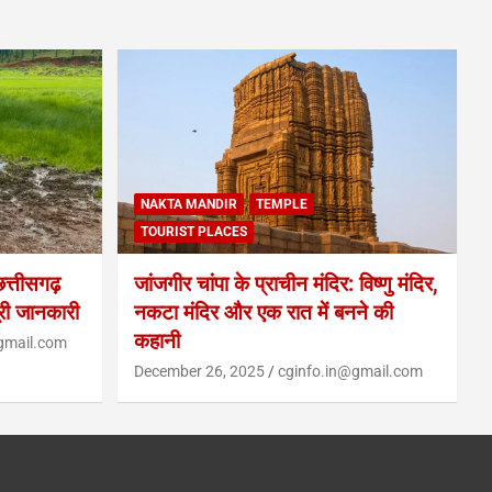
NAKTA MANDIR
TEMPLE
TOURIST PLACES
्तीसगढ़
जांजगीर चांपा के प्राचीन मंदिर: विष्णु मंदिर,
ूरी जानकारी
नकटा मंदिर और एक रात में बनने की
कहानी
gmail.com
December 26, 2025
cginfo.in@gmail.com