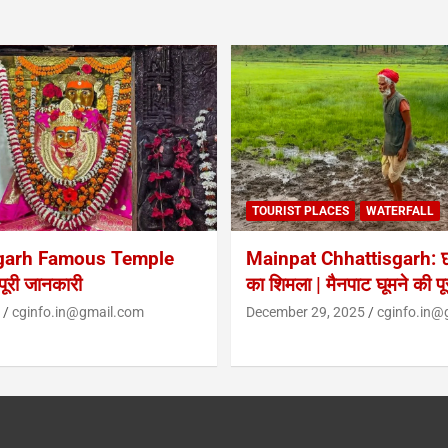
TOURIST PLACES
WATERFALL
garh Famous Temple
Mainpat Chhattisgarh: छत
ूरी जानकारी
का शिमला | मैनपाट घूमने की प
cginfo.in@gmail.com
December 29, 2025
cginfo.in@