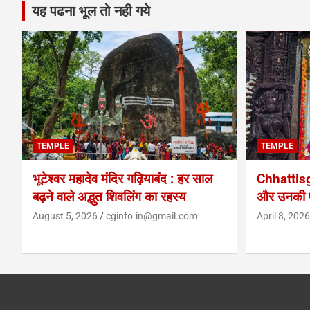
यह पढना भूल तो नही गये
TEMPLE
TEMPLE
भूटेश्वर महादेव मंदिर गढ़ियाबंद : हर साल
Chhattis
बढ़ने वाले अद्भुत शिवलिंग का रहस्य
और उनकी प
August 5, 2026
cginfo.in@gmail.com
April 8, 2026