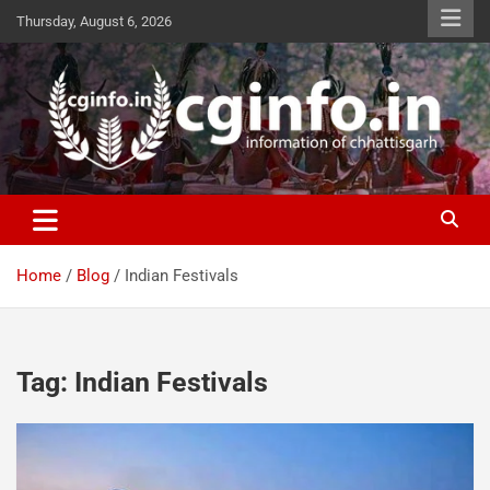
Skip
Thursday, August 6, 2026
to
content
cginfo.in
information of Chhattisgarh
Home
Blog
Indian Festivals
Tag:
Indian Festivals