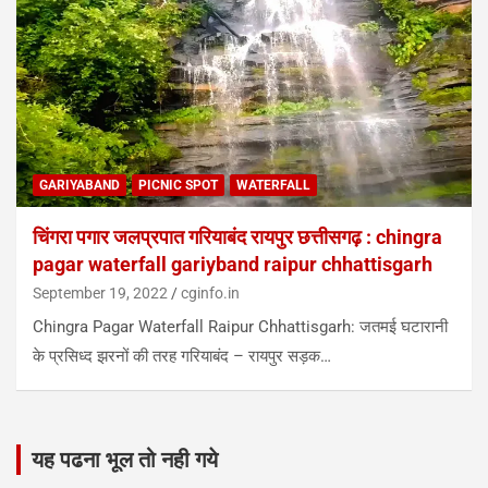
GARIYABAND
PICNIC SPOT
WATERFALL
चिंगरा पगार जलप्रपात गरियाबंद रायपुर छत्तीसगढ़ : chingra
pagar waterfall gariyband raipur chhattisgarh
September 19, 2022
cginfo.in
Chingra Pagar Waterfall Raipur Chhattisgarh: जतमई घटारानी
के प्रसिध्द झरनों की तरह गरियाबंद – रायपुर सड़क…
यह पढना भूल तो नही गये