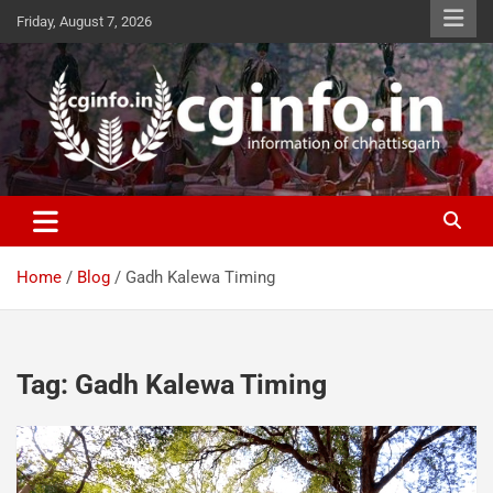
Skip
Friday, August 7, 2026
to
content
cginfo.in
information of Chhattisgarh
Home
Blog
Gadh Kalewa Timing
Tag:
Gadh Kalewa Timing