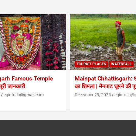
TOURIST PLACES
WATERFALL
garh Famous Temple
Mainpat Chhattisgarh: छत
ूरी जानकारी
का शिमला | मैनपाट घूमने की प
cginfo.in@gmail.com
December 29, 2025
cginfo.in@