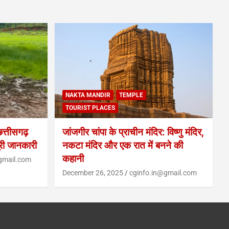
NAKTA MANDIR
TEMPLE
TOURIST PLACES
्तीसगढ़
जांजगीर चांपा के प्राचीन मंदिर: विष्णु मंदिर,
ूरी जानकारी
नकटा मंदिर और एक रात में बनने की
कहानी
gmail.com
December 26, 2025
cginfo.in@gmail.com