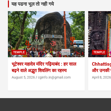
यह पढना भूल तो नही गये
TEMPLE
TEMPLE
भूटेश्वर महादेव मंदिर गढ़ियाबंद : हर साल
Chhattis
बढ़ने वाले अद्भुत शिवलिंग का रहस्य
और उनकी प
August 5, 2026
cginfo.in@gmail.com
April 8, 2026