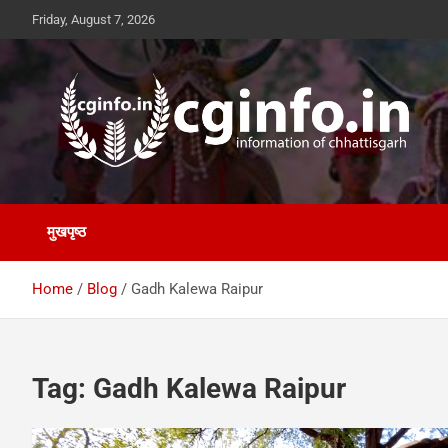
Skip
Friday, August 7, 2026
to
content
cginfo.in
information of Chhattisgarh
मुखपृष्ठ
Home
Blog
Gadh Kalewa Raipur
Tag:
Gadh Kalewa Raipur