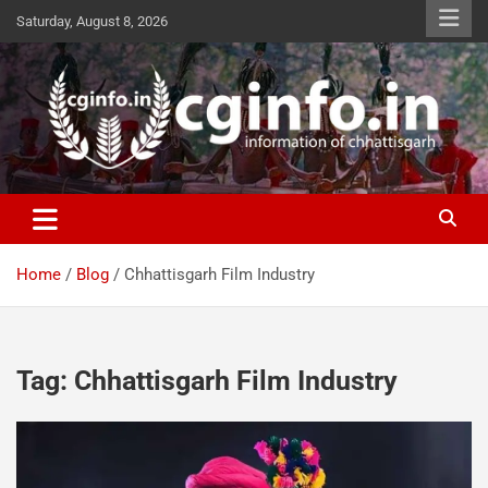
Skip
Saturday, August 8, 2026
to
content
cginfo.in
information of Chhattisgarh
Home
Blog
Chhattisgarh Film Industry
Tag:
Chhattisgarh Film Industry