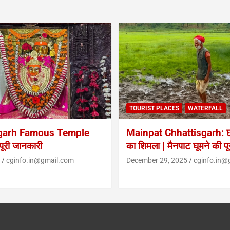
TOURIST PLACES
WATERFALL
garh Famous Temple
Mainpat Chhattisgarh: छत
ूरी जानकारी
का शिमला | मैनपाट घूमने की प
cginfo.in@gmail.com
December 29, 2025
cginfo.in@