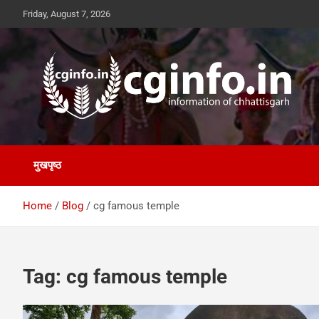
Skip
Friday, August 7, 2026
to
content
cginfo.in
information of Chhattisgarh
मुखपृष्ठ
Home
Blog
cg famous temple
Tag:
cg famous temple