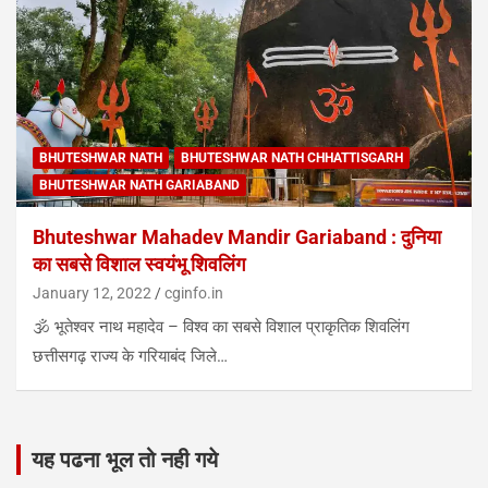
BHUTESHWAR NATH
BHUTESHWAR NATH CHHATTISGARH
BHUTESHWAR NATH GARIABAND
Bhuteshwar Mahadev Mandir Gariaband : दुनिया
का सबसे विशाल स्वयंभू शिवलिंग
January 12, 2022
cginfo.in
🕉️ भूतेश्वर नाथ महादेव – विश्व का सबसे विशाल प्राकृतिक शिवलिंग
छत्तीसगढ़ राज्य के गरियाबंद जिले…
यह पढना भूल तो नही गये