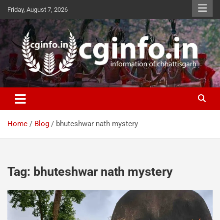
Skip
Friday, August 7, 2026
to
content
cginfo.in
information of Chhattisgarh
Home
Blog
bhuteshwar nath mystery
Tag:
bhuteshwar nath mystery