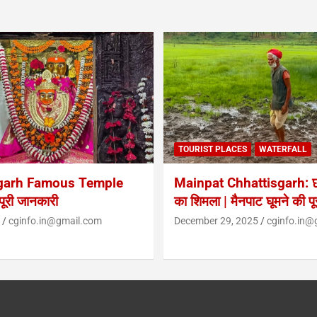
TOURIST PLACES
WATERFALL
garh Famous Temple
Mainpat Chhattisgarh: छत
ूरी जानकारी
का शिमला | मैनपाट घूमने की प
cginfo.in@gmail.com
December 29, 2025
cginfo.in@