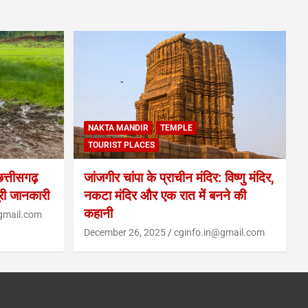
NAKTA MANDIR
TEMPLE
TOURIST PLACES
्तीसगढ़
जांजगीर चांपा के प्राचीन मंदिर: विष्णु मंदिर,
ूरी जानकारी
नकटा मंदिर और एक रात में बनने की
कहानी
gmail.com
December 26, 2025
cginfo.in@gmail.com