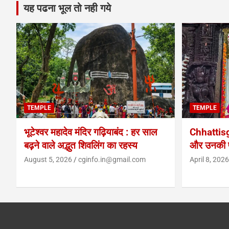
यह पढना भूल तो नही गये
TEMPLE
TEMPLE
भूटेश्वर महादेव मंदिर गढ़ियाबंद : हर साल
Chhattis
बढ़ने वाले अद्भुत शिवलिंग का रहस्य
और उनकी प
August 5, 2026
cginfo.in@gmail.com
April 8, 2026