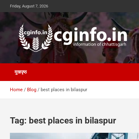
Skip
Friday, August 7, 2026
to
content
cginfo.in
information of Chhattisgarh
मुखपृष्ठ
Home
Blog
best places in bilaspur
Tag:
best places in bilaspur