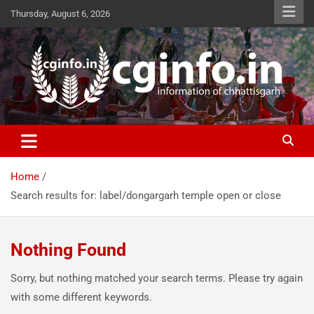
Skip
Thursday, August 6, 2026
to
content
cginfo.in
information of Chhattisgarh
Home
Search results for: label/dongargarh temple open or close
Nothing Found
Sorry, but nothing matched your search terms. Please try again
with some different keywords.