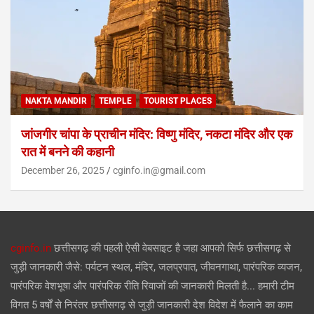
NAKTA MANDIR
TEMPLE
TOURIST PLACES
जांजगीर चांपा के प्राचीन मंदिर: विष्णु मंदिर, नकटा मंदिर और एक
रात में बनने की कहानी
December 26, 2025
cginfo.in@gmail.com
cginfo.in
छत्तीसगढ़ की पहली ऐसी वेबसाइट है जहा आपको सिर्फ छत्तीसगढ़ से
जुड़ी जानकारी जैसे: पर्यटन स्थल, मंदिर, जलप्रपात, जीवनगाथा, पारंपरिक व्यजन,
पारंपरिक वेशभूषा और पारंपरिक रीति रिवाजों की जानकारी मिलती है... हमारी टीम
विगत 5 वर्षों से निरंतर छत्तीसगढ़ से जुड़ी जानकारी देश विदेश में फैलाने का काम