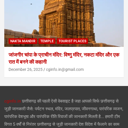
NAKTA MANDIR
TEMPLE
TOURIST PLACES
जांजगीर चांपा के प्राचीन मंदिर: विष्णु मंदिर, नकटा मंदिर और एक
रात में बनने की कहानी
December 26, 2025
cginfo.in@gmail.com
cginfo.in
छत्तीसगढ़ की पहली ऐसी वेबसाइट है जहा आपको सिर्फ छत्तीसगढ़ से
जुड़ी जानकारी जैसे: पर्यटन स्थल, मंदिर, जलप्रपात, जीवनगाथा, पारंपरिक व्यजन,
पारंपरिक वेशभूषा और पारंपरिक रीति रिवाजों की जानकारी मिलती है... हमारी टीम
विगत 5 वर्षों से निरंतर छत्तीसगढ़ से जुड़ी जानकारी देश विदेश में फैलाने का काम