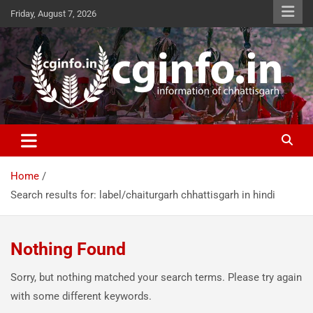
Skip
Friday, August 7, 2026
to
content
cginfo.in
information of Chhattisgarh
Home
Search results for: label/chaiturgarh chhattisgarh in hindi
Nothing Found
Sorry, but nothing matched your search terms. Please try again
with some different keywords.